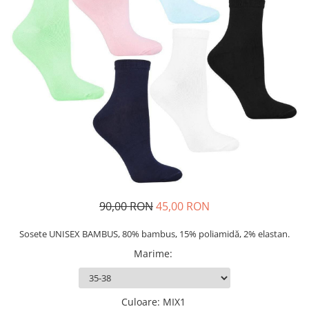
Șosete/dresuri
Lenjerie intima
90,00 RON
45,00 RON
Sosete UNISEX BAMBUS, 80% bambus, 15% poliamidă, 2% elastan.
Marime
:
Culoare
: MIX1