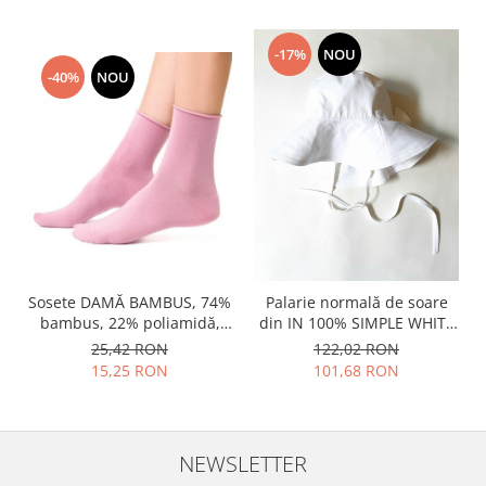
-17%
NOU
-40%
NOU
Sosete DAMĂ BAMBUS, 74%
Palarie normală de soare
bambus, 22% poliamidă,
din IN 100% SIMPLE WHITE
3% elastan, 1% ppe preț pe
cu fundița
25,42 RON
122,02 RON
pereche
15,25 RON
101,68 RON
NEWSLETTER