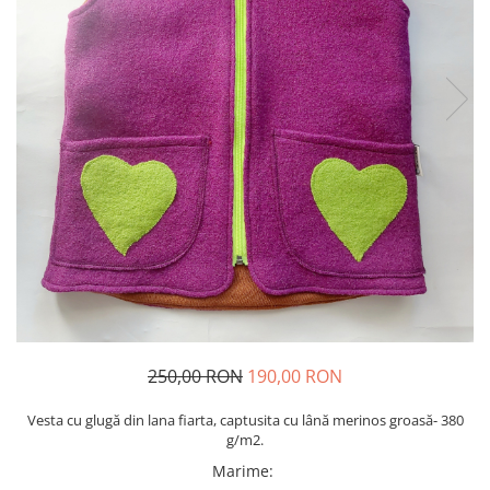
Șosete/dresuri
Lenjerie intima
250,00 RON
190,00 RON
Vesta cu glugă din lana fiarta, captusita cu lână merinos groasă- 380
g/m2.
Marime
: