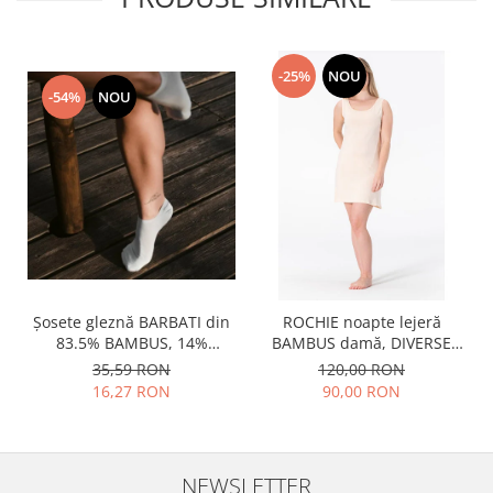
-25%
NOU
-54%
NOU
Șosete gleznă BARBATI din
ROCHIE noapte lejeră
83.5% BAMBUS, 14%
BAMBUS damă, DIVERSE
poliamidă, 2% elastan si
lungimi
35,59 RON
120,00 RON
0.5% PPE, grosime medie
16,27 RON
90,00 RON
NEWSLETTER