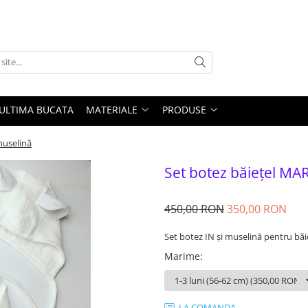
ULTIMA BUCATA
MATERIALE
PRODUSE
muselină
Set botez băiețel MA
450,00 RON
350,00 RON
Set botez IN și muselină pentru băi
Marime
:
LA COMANDA