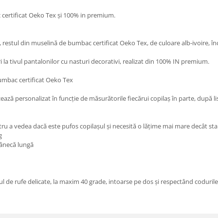
 certificat Oeko Tex și 100% in premium.
, restul din muselină de bumbac certificat Oeko Tex, de culoare alb-ivoire, înc
jeri la tivul pantalonilor cu nasturi decorativi, realizat din 100% IN premium.
bumbac certificat Oeko Tex
zează personalizat în funcție de măsurătorile fiecărui copilaș în parte, după li
tru a vedea dacă este pufos copilașul și necesită o lățime mai mare decât st
g
mânecă lungă
 de rufe delicate, la maxim 40 grade, intoarse pe dos și respectând codurile 