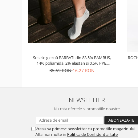
Șosete gleznă BARBATI din 83.5% BAMBUS,
ROCH
14% poliamidă, 2% elastan si 0.5% PPE,
grosime medie
35,59 RON
16,27 RON
NEWSLETTER
Nu rata ofertele si promotiile noastre
Vreau sa primesc newsletter cu promotiile magazinului.
Afla mai multe in
Politica de Confidentialitate