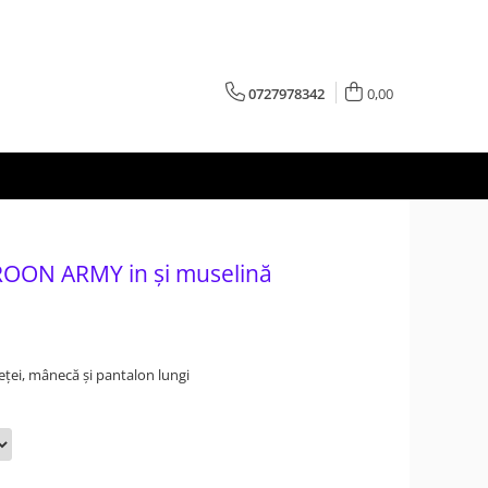
0727978342
0,00
ROON ARMY in și muselină
eței, mânecă și pantalon lungi