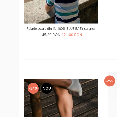
Palarie soare din IN 100% BLUE BABY cu șnur
145,20 RON
121,00 RON
-25%
-54%
NOU