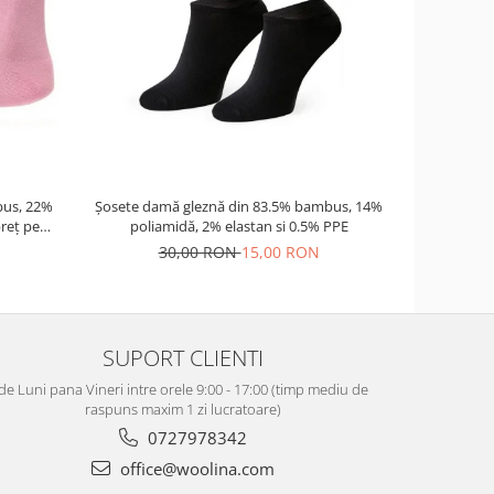
-17%
us, 22%
Șosete damă gleznă din 83.5% bambus, 14%
Palarie nor
reț pe
poliamidă, 2% elastan si 0.5% PPE
30,00 RON
15,00 RON
12
SUPORT CLIENTI
de Luni pana Vineri intre orele 9:00 - 17:00 (timp mediu de
raspuns maxim 1 zi lucratoare)
0727978342
office@woolina.com