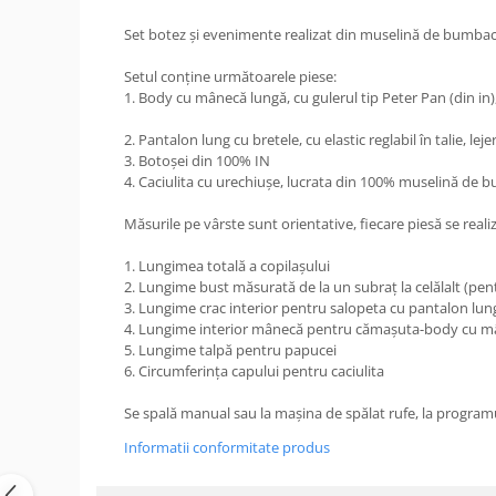
Set botez și evenimente realizat din muselină de bumbac
Setul conține următoarele piese:
1. Body cu mânecă lungă, cu gulerul tip Peter Pan (din in)
2. Pantalon lung cu bretele, cu elastic reglabil în talie, le
3. Botoșei din 100% IN
4. Caciulita cu urechiușe, lucrata din 100% muselină de 
Măsurile pe vârste sunt orientative, fiecare piesă se reali
1. Lungimea totală a copilașului
2. Lungime bust măsurată de la un subraț la celălalt (pen
3. Lungime crac interior pentru salopeta cu pantalon lun
4. Lungime interior mânecă pentru cămașuta-body cu 
5. Lungime talpă pentru papucei
6. Circumferința capului pentru caciulita
Se spală manual sau la mașina de spălat rufe, la programul
Informatii conformitate produs