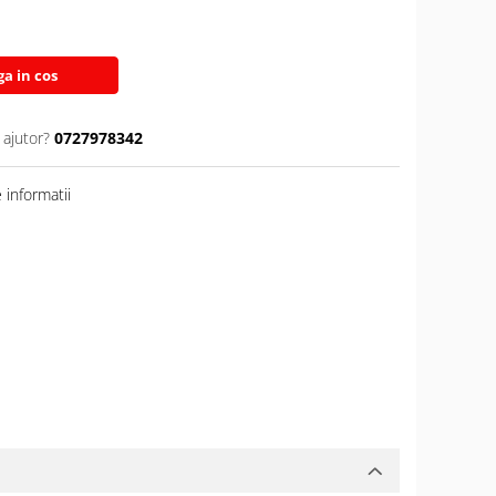
a in cos
 ajutor?
0727978342
informatii