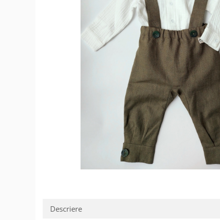
Șosete/dresuri
Lenjerie intima
Descriere