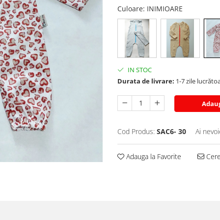
Culoare
: INIMIOARE
IN STOC
Durata de livrare:
1-7 zile lucrăto
Adaug
Cod Produs:
SAC6- 30
Ai nevoi
Adauga la Favorite
Cere 