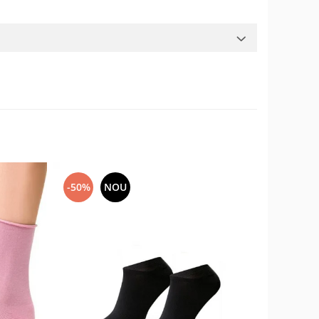
-50%
NOU
-17%