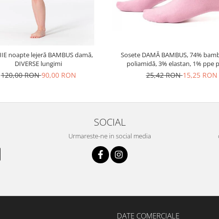
IE noapte lejeră BAMBUS damă,
Sosete DAMĂ BAMBUS, 74% bamb
DIVERSE lungimi
poliamidă, 3% elastan, 1% ppe p
pereche
120,00 RON
90,00 RON
25,42 RON
15,25 RON
SOCIAL
Urmareste-ne in social media
DATE COMERCIALE