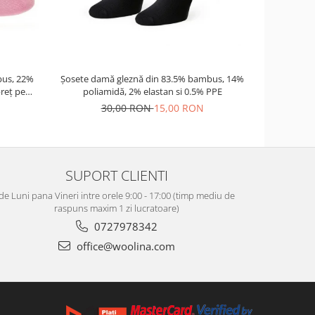
us, 22%
Șosete damă gleznă din 83.5% bambus, 14%
Palarie nor
reț pe
poliamidă, 2% elastan si 0.5% PPE
30,00 RON
15,00 RON
12
SUPORT CLIENTI
de Luni pana Vineri intre orele 9:00 - 17:00 (timp mediu de
raspuns maxim 1 zi lucratoare)
0727978342
office@woolina.com