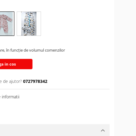
are, în funcție de volumul comenzilor
a in cos
e de ajutor?
0727978342
informatii