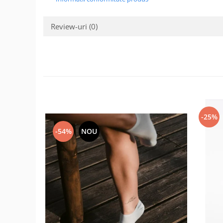
Review-uri
(0)
-25%
-54%
NOU