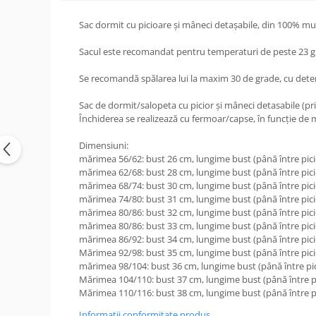
Sac dormit cu picioare și mâneci detașabile, din 100% mu
Sacul este recomandat pentru temperaturi de peste 23 g
Se recomandă spălarea lui la maxim 30 de grade, cu deter
Sac de dormit/salopeta cu picior și mâneci detasabile (pri
Închiderea se realizează cu fermoar/capse, în funcție de 
Dimensiuni:
mărimea 56/62: bust 26 cm, lungime bust (până între pici
mărimea 62/68: bust 28 cm, lungime bust (până între pici
mărimea 68/74: bust 30 cm, lungime bust (până între pici
mărimea 74/80: bust 31 cm, lungime bust (până între pici
mărimea 80/86: bust 32 cm, lungime bust (până între pici
mărimea 80/86: bust 33 cm, lungime bust (până între pici
mărimea 86/92: bust 34 cm, lungime bust (până între pici
Mărimea 92/98: bust 35 cm, lungime bust (până între pici
mărimea 98/104: bust 36 cm, lungime bust (până între pic
Mărimea 104/110: bust 37 cm, lungime bust (până între pi
Mărimea 110/116: bust 38 cm, lungime bust (până între pi
Informatii conformitate produs