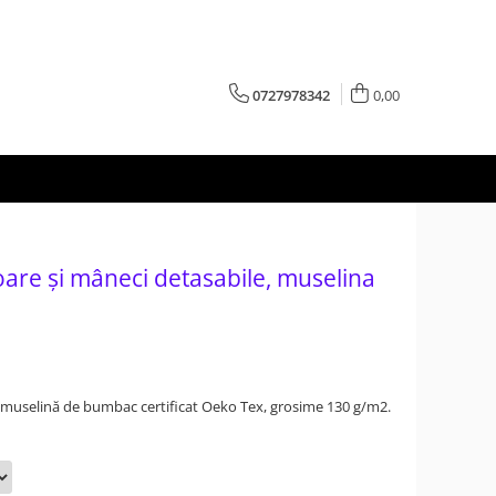
0727978342
0,00
oare și mâneci detasabile, muselina
 muselină de bumbac certificat Oeko Tex, grosime 130 g/m2.