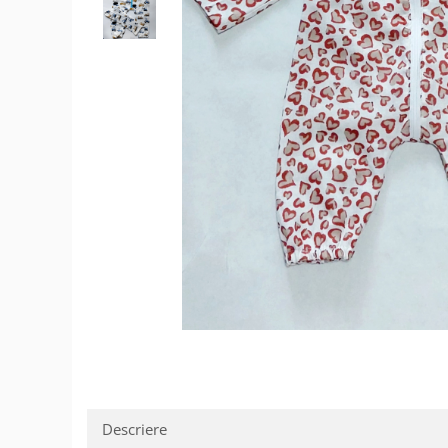
Șosete/dresuri
Lenjerie intima
Descriere