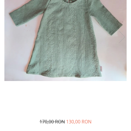
Șosete/dresuri
Lenjerie intima
170,00 RON
130,00 RON