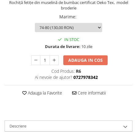
Rochiță fetițe din muselină de bumbac certificat Oeko Tex, model
broderie
Marime
:
IN STOC
Durata de livrare:
10 zile
ADAUGA IN COS
Cod Produs:
R6
Ai nevoie de ajutor?
0727978342
Adauga la Favorite
Cere informatii
Descriere