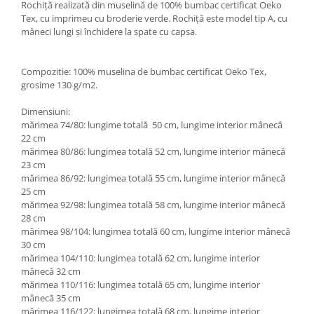
Rochiță realizată din muselină de 100% bumbac certificat Oeko
Tex, cu imprimeu cu broderie verde. Rochiță este model tip A, cu
mâneci lungi și închidere la spate cu capsa.
Compozitie: 100% muselina de bumbac certificat Oeko Tex,
grosime 130 g/m2.
Dimensiuni:
mărimea 74/80: lungime totală 50 cm, lungime interior mânecă
22 cm
mărimea 80/86: lungimea totală 52 cm, lungime interior mânecă
23 cm
mărimea 86/92: lungimea totală 55 cm, lungime interior mânecă
25 cm
mărimea 92/98: lungimea totală 58 cm, lungime interior mânecă
28 cm
mărimea 98/104: lungimea totală 60 cm, lungime interior mânecă
30 cm
mărimea 104/110: lungimea totală 62 cm, lungime interior
mânecă 32 cm
mărimea 110/116: lungimea totală 65 cm, lungime interior
mânecă 35 cm
mărimea 116/122: lungimea totală 68 cm, lungime interior