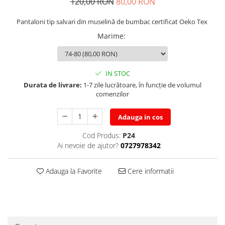
120,00 RON
80,00 RON
Pantaloni tip salvari din muselină de bumbac certificat Oeko Tex
Marime
:
IN STOC
Durata de livrare:
1-7 zile lucrătoare, în funcție de volumul
comenzilor
Adauga in cos
Cod Produs:
P24
Ai nevoie de ajutor?
0727978342
Adauga la Favorite
Cere informatii