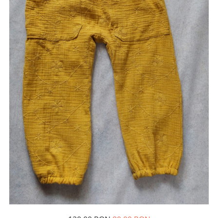
Șosete/dresuri
Lenjerie intima