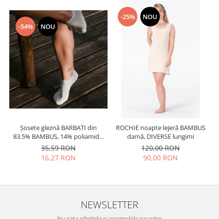
-25%
NOU
-54%
NOU
Șosete gleznă BARBATI din
ROCHIE noapte lejeră BAMBUS
83.5% BAMBUS, 14% poliamidă,
damă, DIVERSE lungimi
2% elastan si 0.5% PPE, grosime
35,59 RON
120,00 RON
medie
16,27 RON
90,00 RON
NEWSLETTER
Nu rata ofertele si promotiile noastre