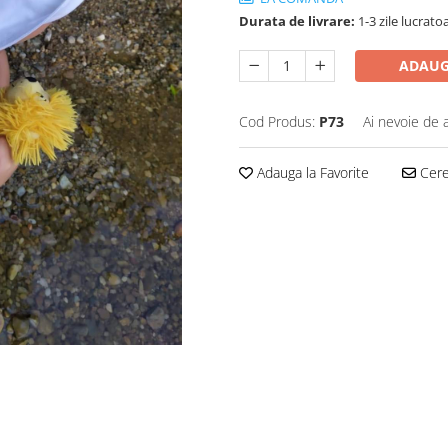
Durata de livrare:
1-3 zile lucrato
ADAUG
Cod Produs:
P73
Ai nevoie de 
Adauga la Favorite
Cere 