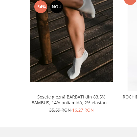
-54%
NOU
Șosete gleznă BARBATI din 83.5%
ROCHIE
BAMBUS, 14% poliamidă, 2% elastan si
0.5% PPE, grosime medie
35,59 RON
16,27 RON