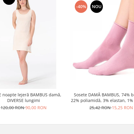
-40%
NOU
 noapte lejeră BAMBUS damă,
Sosete DAMĂ BAMBUS, 74% 
DIVERSE lungimi
22% poliamidă, 3% elastan, 1%
pe pereche
120,00 RON
90,00 RON
25,42 RON
15,25 RON