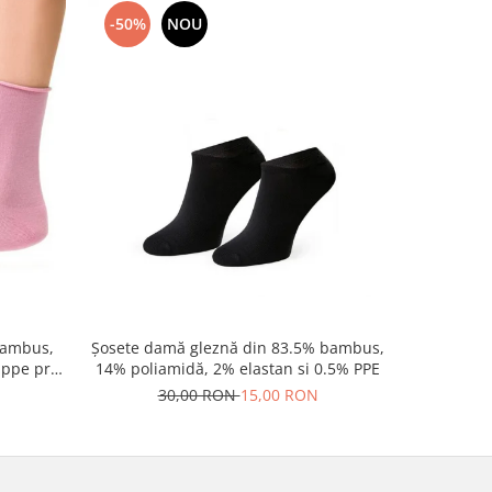
-50%
NOU
-17%
bambus,
Șosete damă gleznă din 83.5% bambus,
Palarie n
 ppe preț
14% poliamidă, 2% elastan si 0.5% PPE
SIM
30,00 RON
15,00 RON
12