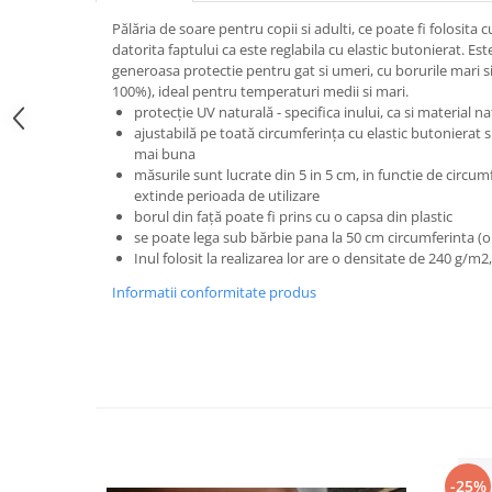
Pălăria de soare pentru copii si adulti, ce poate fi folosita 
datorita faptului ca este reglabila cu elastic butonierat. E
generoasa protectie pentru gat si umeri, cu borurile mari si 
100%), ideal pentru temperaturi medii si mari.
protecție UV naturală - specifica inului, ca si material na
ajustabilă pe toată circumferința cu elastic butonierat s
mai buna
măsurile sunt lucrate din 5 in 5 cm, in functie de circum
extinde perioada de utilizare
borul din față poate fi prins cu o capsa din plastic
se poate lega sub bărbie pana la 50 cm circumferinta (o
Inul folosit la realizarea lor are o densitate de 240 g/m2,
Informatii conformitate produs
-25%