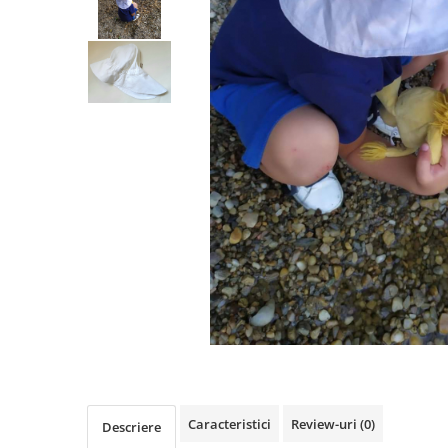
Șosete/dresuri
Lenjerie intima
Caracteristici
Review-uri
(0)
Descriere