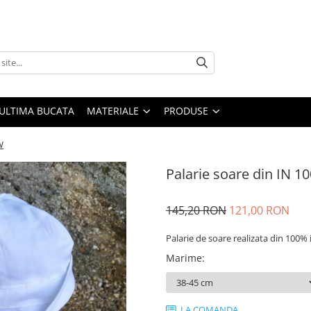
ULTIMA BUCATA
MATERIALE
PRODUSE
W
Palarie soare din IN
145,20 RON
121,00 RON
Palarie de soare realizata din 100% 
Marime
:
LA COMANDA