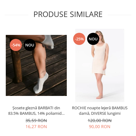
PRODUSE SIMILARE
-25%
NOU
-54%
NOU
Șosete gleznă BARBATI din
ROCHIE noapte lejeră BAMBUS
83.5% BAMBUS, 14% poliamidă,
damă, DIVERSE lungimi
2% elastan si 0.5% PPE, grosime
35,59 RON
120,00 RON
medie
16,27 RON
90,00 RON