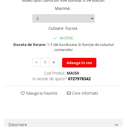
Maieu sport dama din 95% bumbac si 5% elastan.
Marime
:
Culoare
:
Fucsia
IN STOC
Durata de livrare:
1-7 zile lucrătoare, în funcție de volumul
comenzilor
Adauga in cos
Cod Produs:
MAI50
Ai nevoie de ajutor?
0727978342
Adauga la Favorite
Cere informatii
Descriere