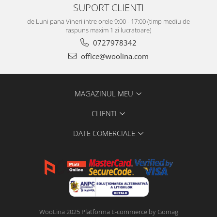
SUPORT CLIENTI
de Luni pana Vineri intre orele 9:00 - 17:00 (timp mediu de
raspuns maxim 1 zi lucratoare)
0727978342
office@woolina.com
MAGAZINUL MEU
CLIENTI
DATE COMERCIALE
WooLina 2025
Platforma E-commerce by Gomag