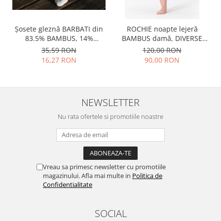
Șosete gleznă BARBATI din
ROCHIE noapte lejeră
83.5% BAMBUS, 14%
BAMBUS damă, DIVERSE
poliamidă, 2% elastan si
lungimi
35,59 RON
120,00 RON
0.5% PPE, grosime medie
16,27 RON
90,00 RON
NEWSLETTER
Nu rata ofertele si promotiile noastre
Vreau sa primesc newsletter cu promotiile
magazinului. Afla mai multe in
Politica de
Confidentialitate
SOCIAL