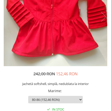
Șosete/dresuri
Lenjerie intima
242,00 RON
152,46 RON
Jachetă softshell, simplă, nedublata la interior
Marime
:
IN STOC