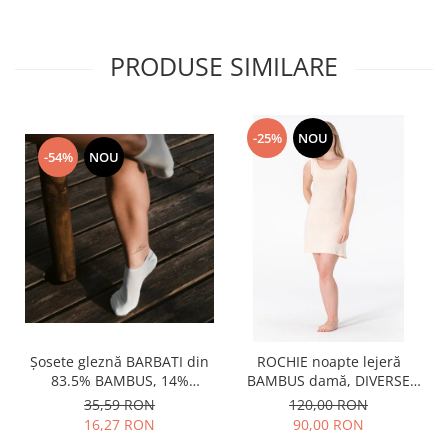
PRODUSE SIMILARE
-25%
NOU
-54%
NOU
Șosete gleznă BARBATI din
ROCHIE noapte lejeră
83.5% BAMBUS, 14%
BAMBUS damă, DIVERSE
poliamidă, 2% elastan si
lungimi
35,59 RON
120,00 RON
0.5% PPE, grosime medie
16,27 RON
90,00 RON