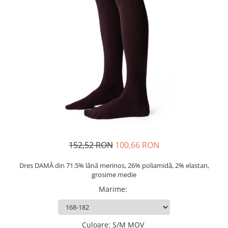
Șosete/dresuri
Lenjerie intima
152,52 RON
100,66 RON
Dres DAMĂ din 71.5% lână merinos, 26% poliamidă, 2% elastan,
grosime medie
Marime
:
Culoare
: S/M MOV