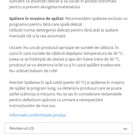
suficient să stoarceți delicat și să uscați în poziție orizontală
pentru a preveni alungirea materialului.
Spălare
în
mașina
de
spălat
: Recomandăm spălarea exclusiv cu
programul pentru lână care spală delicat.
Utilizați numai detergenții delicați pentru lână atât la spălare
manuală cât și la cea automată.
Uscare: Nu uscați produsul aproape de sursele de căldură. În
cazul în care sursele de căldură depășesc temperatura de 30 °C,
(ceea ce se întâmplă de obicei) și apa din haine trece de 30 °C,
produsul se va deteriora la fel ca și în cazul spălării inadecvate.
Nu utilizați balsam de rufe!
Atenție! Spălarea în apă caldă (peste 30 °C) și spălarea în mașina
de spălat la program lung, va deteriora produsul care se poate
astfel scămoșa și micșora. Nu se iau în considerare reclamațiile
pentru defecțiuni apărute ca urmare a nerespectării
instrucțiunilor de mai sus.
Informatii conformitate produs
Review-uri
(0)