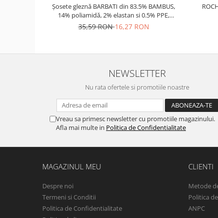
Șosete gleznă BARBATI din 83.5% BAMBUS,
ROCH
14% poliamidă, 2% elastan si 0.5% PPE,
grosime medie
35,59 RON
16,27 RON
NEWSLETTER
Nu rata ofertele si promotiile noastre
Vreau sa primesc newsletter cu promotiile magazinului.
Afla mai multe in
Politica de Confidentialitate
MAGAZINUL MEU
CLIENTI
Despre noi
Metode de
Termeni si Conditii
Politica d
Politica de Confidentialitate
ANPC