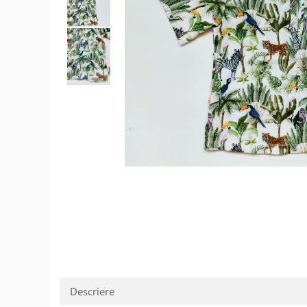
Șosete/dresuri
Lenjerie intima
Descriere