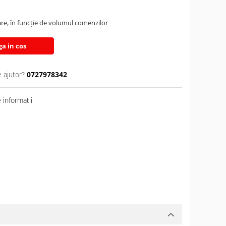
are, în funcție de volumul comenzilor
a in cos
e ajutor?
0727978342
informatii