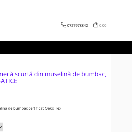
0727978342
0,00
necă scurtă din muselină de bumbac,
BATICE
lină de bumbac certificat Oeko Tex