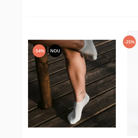
-25%
-54%
NOU