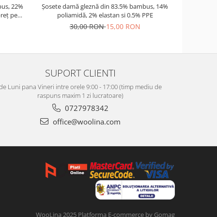
us, 22%
Șosete damă gleznă din 83.5% bambus, 14%
Palarie nor
reț pe
poliamidă, 2% elastan si 0.5% PPE
30,00 RON
15,00 RON
12
SUPORT CLIENTI
de Luni pana Vineri intre orele 9:00 - 17:00 (timp mediu de
raspuns maxim 1 zi lucratoare)
0727978342
office@woolina.com
WooLina 2025
Platforma E-commerce by Gomag