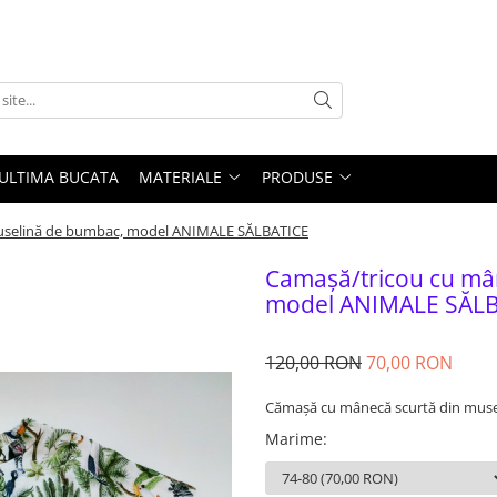
ULTIMA BUCATA
MATERIALE
PRODUSE
muselină de bumbac, model ANIMALE SĂLBATICE
Camașă/tricou cu mâ
model ANIMALE SĂL
120,00 RON
70,00 RON
Cămașă cu mânecă scurtă din muse
Marime
: