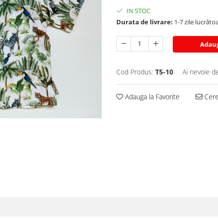
IN STOC
Durata de livrare:
1-7 zile lucrăto
Adaug
Cod Produs:
T5-10
Ai nevoie d
Adauga la Favorite
Cere 