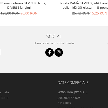
IE noapte lejeră BAMBUS damă,
Sosete DAMĂ BAMBUS, 74% bamb
DIVERSE lungimi
poliamidă, 3% elastan, 1% ppe p
pereche
120,00 RON
90,00 RON
25,42 RON
15,25 RON
SOCIAL
Urmareste-ne in social media
DATE COMERCIALE
 Plata
WOOLINA JOY S.R.L.
e Retur
J2025004792005
51178887