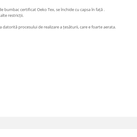
e bumbac certificat Oeko Tex, se închide cu capsa în față .
te restricții.
a datorită procesului de realizare a țesăturii, care e foarte aerata.