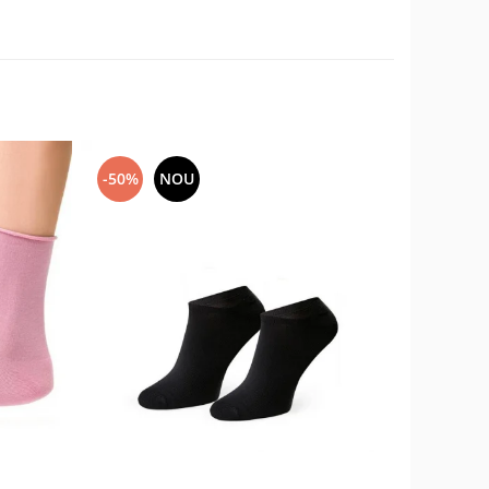
-50%
NOU
-17%