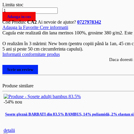
Limita stoc
Adauga in cos
Cod Produs:
CA2
Ai nevoie de ajutor?
0727978342
Adauga la Favorite
Cere informatii
Cagula este realizată din lana merinos 100%, grosime 380 g/m2. Este pre
O realizăm în 3 mărimi: New born (pentru copiii până la 1an, 45 cm cir
5 ani și peste 50 cm circumferinta capului).
Informatii conformitate produs
Daca doresti 
Scrie un review
Produse similare
-54%
nou
Șosete gleznă BARBATI din 83.5% BAMBUS, 14% poliamidă, 2% elastan si
detalii