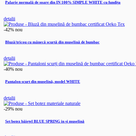
Palarie normală de soare din IN 100% SIMPLE WHITE cu fundița
detalii
-42%
nou
Bluză/tricou cu mânecă scurtă din muselină de bumbac
detalii
-40%
nou
Pantalon scurt din muselină, model WHITE
detalii
-29%
nou
Set botez băiețel BLUE SPRING in și muselină