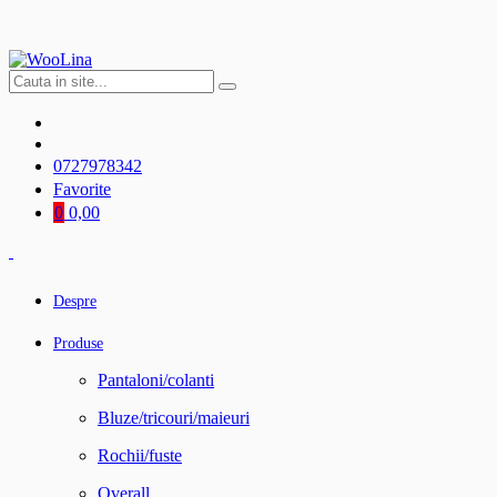
0727978342
Favorite
0
0,00
Despre
Produse
Pantaloni/colanti
Bluze/tricouri/maieuri
Rochii/fuste
Overall