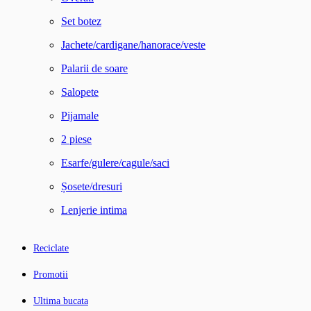
Set botez
Jachete/cardigane/hanorace/veste
Palarii de soare
Salopete
Pijamale
2 piese
Esarfe/gulere/cagule/saci
Șosete/dresuri
Lenjerie intima
Reciclate
Promotii
Ultima bucata