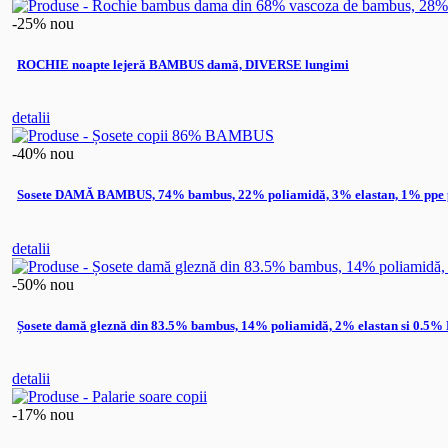
-25%
nou
ROCHIE noapte lejeră BAMBUS damă, DIVERSE lungimi
detalii
-40%
nou
Sosete DAMĂ BAMBUS, 74% bambus, 22% poliamidă, 3% elastan, 1% ppe p
detalii
-50%
nou
Șosete damă gleznă din 83.5% bambus, 14% poliamidă, 2% elastan si 0.5%
detalii
-17%
nou