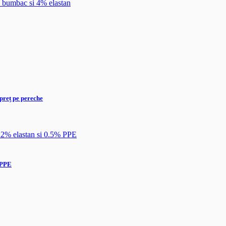
reț pe pereche
 PPE