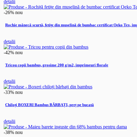
detalii
-26%
nou
Rochie mânecă scurtă, fetițe din muselină de bumbac certificat Oeko Tex,
detalii
-42%
nou
Tricou copii bambus, grosime 200 g/m2, imprimeuri florale
detalii
-33%
nou
Chiloți BOXERI Bambus BĂRBAȚI, preț pe bucată
detalii
-38%
nou