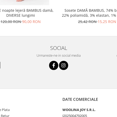
 noapte lejeră BAMBUS damă,
Sosete DAMĂ BAMBUS, 74% 
DIVERSE lungimi
22% poliamidă, 3% elastan, 1%
pe pereche
120,00 RON
90,00 RON
25,42 RON
15,25 RON
SOCIAL
Urmareste-ne in social media
DATE COMERCIALE
 Plata
WOOLINA JOY S.R.L.
e Retur
J2025004792005