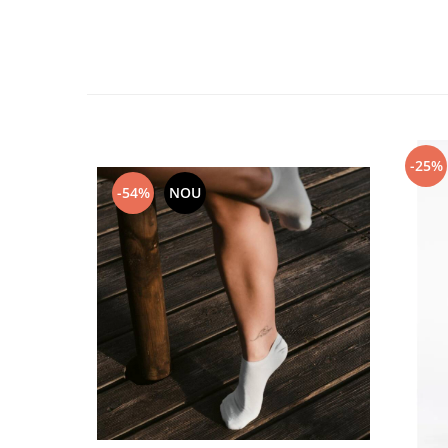
-25%
-54%
NOU