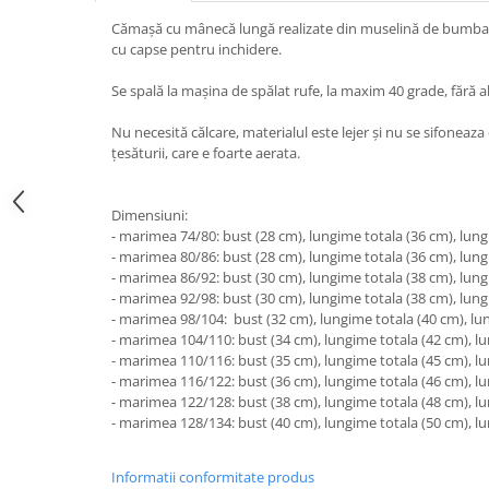
Cămașă cu mânecă lungă realizate din muselină de bumbac
cu capse pentru inchidere.
Se spală la mașina de spălat rufe, la maxim 40 grade, fără alt
Nu necesită călcare, materialul este lejer și nu se sifoneaza
țesăturii, care e foarte aerata.
Dimensiuni:
- marimea 74/80: bust (28 cm), lungime totala (36 cm), lun
- marimea 80/86: bust (28 cm), lungime totala (36 cm), lun
- marimea 86/92: bust (30 cm), lungime totala (38 cm), lun
- marimea 92/98: bust (30 cm), lungime totala (38 cm), lun
- marimea 98/104: bust (32 cm), lungime totala (40 cm), l
- marimea 104/110: bust (34 cm), lungime totala (42 cm), l
- marimea 110/116: bust (35 cm), lungime totala (45 cm), l
- marimea 116/122: bust (36 cm), lungime totala (46 cm), l
- marimea 122/128: bust (38 cm), lungime totala (48 cm), l
- marimea 128/134: bust (40 cm), lungime totala (50 cm), l
Informatii conformitate produs