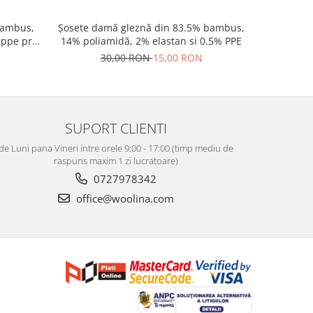
bambus,
Șosete damă gleznă din 83.5% bambus,
Palarie s
 ppe preț
14% poliamidă, 2% elastan si 0.5% PPE
c
30,00 RON
15,00 RON
14
SUPORT CLIENTI
de Luni pana Vineri intre orele 9:00 - 17:00 (timp mediu de
raspuns maxim 1 zi lucratoare)
0727978342
office@woolina.com