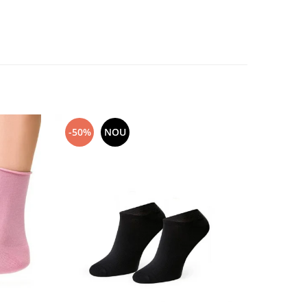
-50%
NOU
-17%