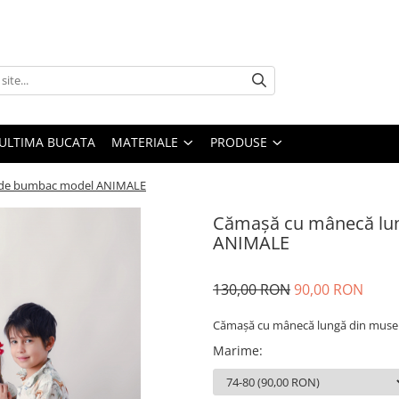
ULTIMA BUCATA
MATERIALE
PRODUSE
ă de bumbac model ANIMALE
Cămașă cu mânecă lu
ANIMALE
130,00 RON
90,00 RON
Cămașă cu mânecă lungă din musel
Marime
: