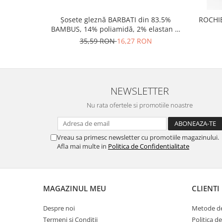
Șosete gleznă BARBATI din 83.5%
ROCHIE
BAMBUS, 14% poliamidă, 2% elastan si
0.5% PPE, grosime medie
35,59 RON
16,27 RON
NEWSLETTER
Nu rata ofertele si promotiile noastre
Vreau sa primesc newsletter cu promotiile magazinului.
Afla mai multe in
Politica de Confidentialitate
MAGAZINUL MEU
CLIENTI
Despre noi
Metode de
Termeni si Conditii
Politica d