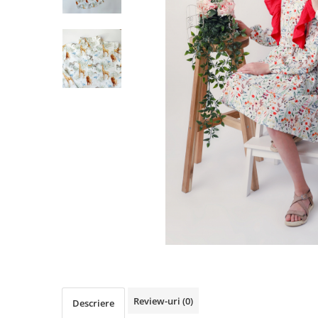
Șosete/dresuri
Lenjerie intima
Review-uri
(0)
Descriere