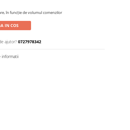
are, în funcție de volumul comenzilor
A IN COS
de ajutor?
0727978342
informatii