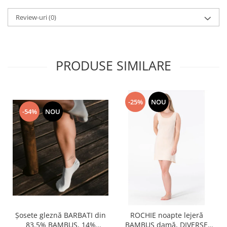
Review-uri
(0)
PRODUSE SIMILARE
-25%
NOU
-54%
NOU
Șosete gleznă BARBATI din
ROCHIE noapte lejeră
83.5% BAMBUS, 14%
BAMBUS damă, DIVERSE