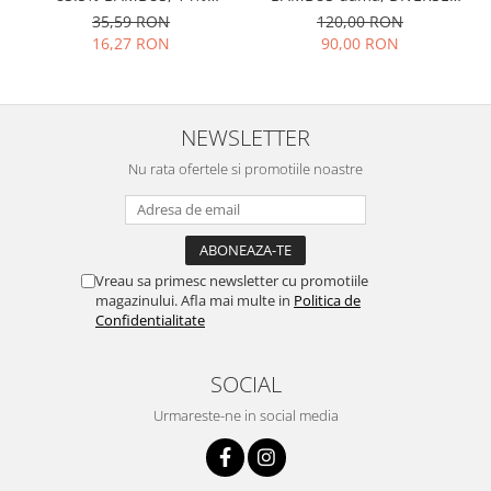
poliamidă, 2% elastan si
lungimi
35,59 RON
120,00 RON
0.5% PPE, grosime medie
16,27 RON
90,00 RON
NEWSLETTER
Nu rata ofertele si promotiile noastre
Vreau sa primesc newsletter cu promotiile
magazinului. Afla mai multe in
Politica de
Confidentialitate
SOCIAL
Urmareste-ne in social media