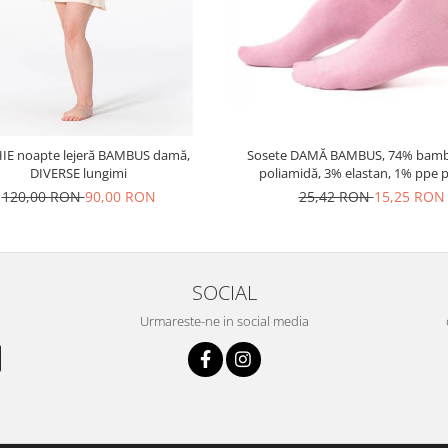
IE noapte lejeră BAMBUS damă,
Sosete DAMĂ BAMBUS, 74% bamb
DIVERSE lungimi
poliamidă, 3% elastan, 1% ppe p
pereche
120,00 RON
90,00 RON
25,42 RON
15,25 RON
SOCIAL
Urmareste-ne in social media