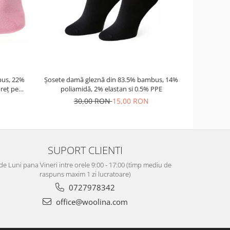
-17%
us, 22%
Șosete damă gleznă din 83.5% bambus, 14%
Palarie nor
reț pe
poliamidă, 2% elastan si 0.5% PPE
30,00 RON
15,00 RON
12
SUPORT CLIENTI
de Luni pana Vineri intre orele 9:00 - 17:00 (timp mediu de
raspuns maxim 1 zi lucratoare)
0727978342
office@woolina.com