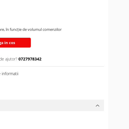
are, în funcție de volumul comenzilor
a in cos
de ajutor?
0727978342
informatii