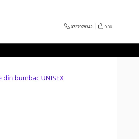
0727978342
0,00
e din bumbac UNISEX