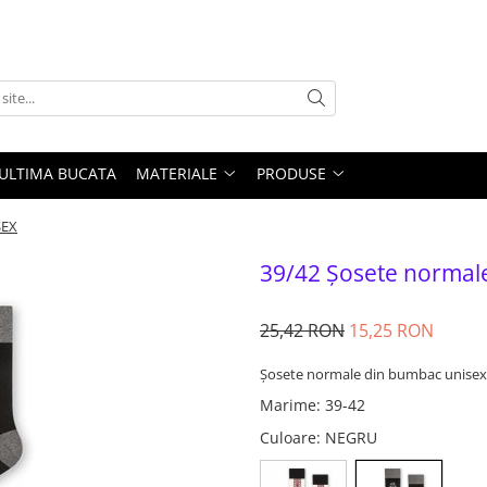
ULTIMA BUCATA
MATERIALE
PRODUSE
SEX
39/42 Șosete normal
25,42 RON
15,25 RON
Șosete normale din bumbac unisex
Marime
:
39-42
Culoare
: NEGRU