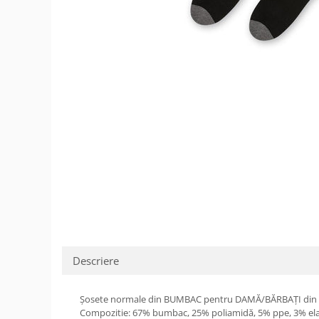
Șosete/dresuri
Lenjerie intima
Descriere
Șosete normale din BUMBAC pentru DAMĂ/BĂRBAȚI din
Compozitie: 67% bumbac, 25% poliamidă, 5% ppe, 3% el