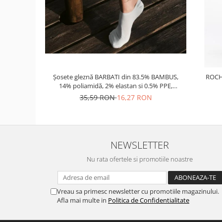
Șosete gleznă BARBATI din 83.5% BAMBUS,
ROCH
14% poliamidă, 2% elastan si 0.5% PPE,
grosime medie
35,59 RON
16,27 RON
NEWSLETTER
Nu rata ofertele si promotiile noastre
Vreau sa primesc newsletter cu promotiile magazinului.
Afla mai multe in
Politica de Confidentialitate