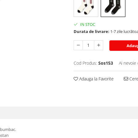
IN STOC
Durata de livrare:
1-7 zile lucrăto
Adaug
Cod Produs:
Sos153
Ai nevoie 
Adauga la Favorite
Cere 
 bumbac.
astan