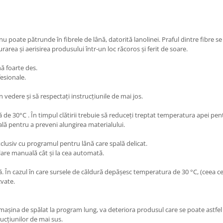
 poate pătrunde în fibrele de lână, datorită lanolinei. Praful dintre fibre s
area și aerisirea produsului într-un loc răcoros și ferit de soare.
ă foarte des.
esionale.
n vedere și să respectați instrucțiunile de mai jos.
 30°C . În timpul clătirii trebuie să reduceți treptat temperatura apei pent
ntală pentru a preveni alungirea materialului.
usiv cu programul pentru lână care spală delicat.
ălare manuală cât și la cea automată.
 În cazul în care sursele de căldură depășesc temperatura de 30 °C, (ceea ce 
cvate.
n mașina de spălat la program lung, va deteriora produsul care se poate astfel
ucțiunilor de mai sus.