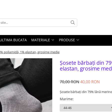
ULTIMA BUCATA
MATERIALE
PRODUSE
0% poliamidă, 1% elastan, grosime medie
Șosete bărbați din 7
elastan, grosime med
70,00 RON
40,00 RON
Șosete bărbați din 79% lână merino
Marime
: