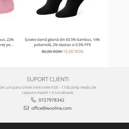
us, 22%
Șosete damă gleznă din 83.5% bambus, 14%
Palarie nor
reț pe
poliamidă, 2% elastan si 0.5% PPE
30,00 RON
15,00 RON
12
SUPORT CLIENTI
de Luni pana Vineri intre orele 9:00 - 17:00 (timp mediu de
raspuns maxim 1 zi lucratoare)
0727978342
office@woolina.com