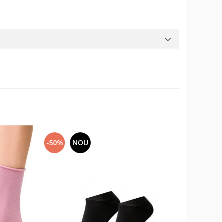
-50%
NOU
-17%