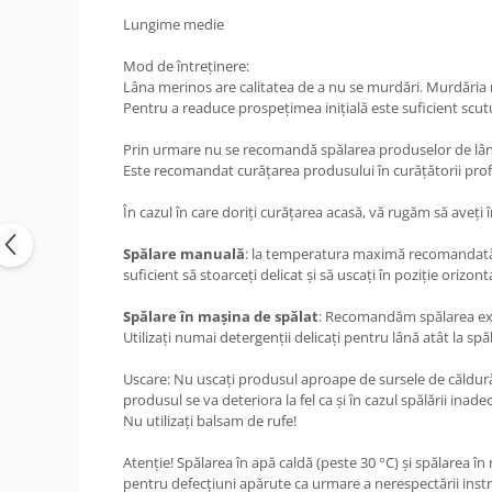
Lungime medie
Mod de întreținere:
Lâna merinos are calitatea de a nu se murdări. Murdăria nu
Pentru a readuce prospețimea inițială este suficient scutur
Prin urmare nu se recomandă spălarea produselor de lân
Este recomandat curățarea produsului în curățătorii prof
În cazul în care doriți curățarea acasă, vă rugăm să aveți î
Spălare
manuală
: la temperatura maximă recomandată de
suficient să stoarceți delicat și să uscați în poziție orizo
Spălare
în
mașina
de
spălat
: Recomandăm spălarea excl
Utilizați numai detergenții delicați pentru lână atât la sp
Uscare: Nu uscați produsul aproape de sursele de căldură.
produsul se va deteriora la fel ca și în cazul spălării inade
Nu utilizați balsam de rufe!
Atenție! Spălarea în apă caldă (peste 30 °C) și spălarea î
pentru defecțiuni apărute ca urmare a nerespectării instr