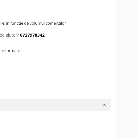
are, în funcție de volumul comenzilor
de ajutor?
0727978342
informatii