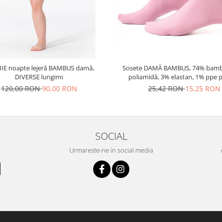
IE noapte lejeră BAMBUS damă,
Sosete DAMĂ BAMBUS, 74% bamb
DIVERSE lungimi
poliamidă, 3% elastan, 1% ppe p
pereche
120,00 RON
90,00 RON
25,42 RON
15,25 RON
SOCIAL
Urmareste-ne in social media