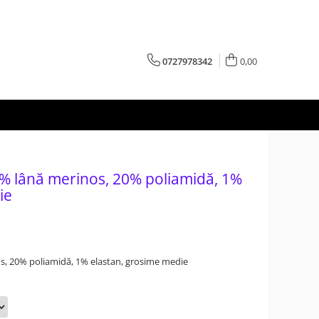
0727978342
0,00
9% lână merinos, 20% poliamidă, 1%
ie
s, 20% poliamidă, 1% elastan, grosime medie