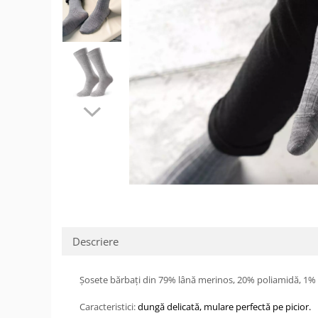
Șosete/dresuri
Lenjerie intima
Descriere
Șosete bărbați din 79% lână merinos, 20% poliamidă, 1%
Caracteristici:
dungă delicată,
mulare perfectă pe picior.