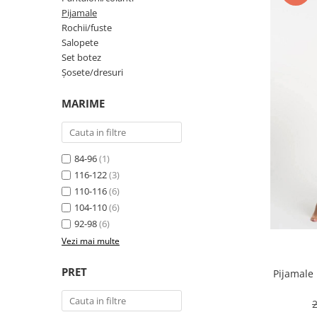
Șosete/dresuri
Pijamale
Lenjerie intima
Rochii/fuste
Salopete
Set botez
Șosete/dresuri
MARIME
84-96
(1)
116-122
(3)
110-116
(6)
104-110
(6)
92-98
(6)
Vezi mai multe
PRET
Pijamale