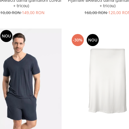
 BAMBUS dama (pantaloni LUNGI
Pijamale BAMBUS dama (pantalo
+ tricou)
+ tricou)
210,00 RON
149,00 RON
160,00 RON
120,00 RO
NOU
-30%
NOU