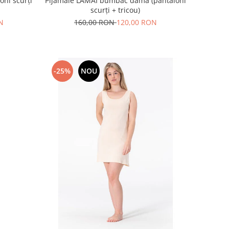
ni scurți
Pijamale LĂMÂI bumbac dama (pantaloni
scurți + tricou)
N
160,00 RON
120,00 RON
-25%
NOU