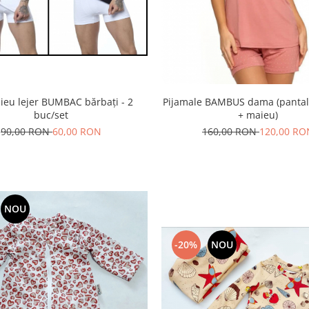
ieu lejer BUMBAC bărbați - 2
Pijamale BAMBUS dama (pantalo
buc/set
+ maieu)
90,00 RON
60,00 RON
160,00 RON
120,00 RO
NOU
-20%
NOU