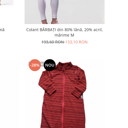
amă
Colant BĂRBAȚI din 80% lână, 20% acril,
mărime M
193,60 RON
133,10 RON
-28%
NOU