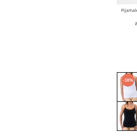
Pijama
-38%