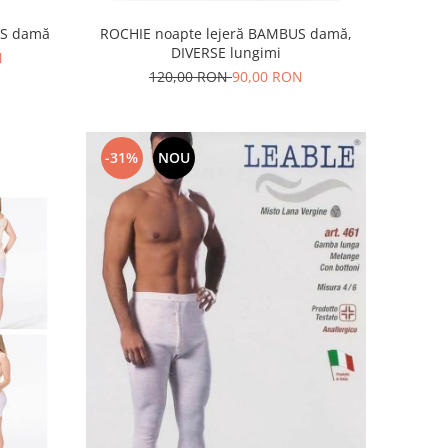
US damă
ROCHIE noapte lejeră BAMBUS damă,
DIVERSE lungimi
N
120,00 RON
90,00 RON
-31%
NOU