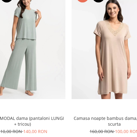
 MODAL dama (pantaloni LUNGI
Camasa noapte bambus dama
+ tricou)
scurta
210,00 RON
140,00 RON
160,00 RON
100,00 RO