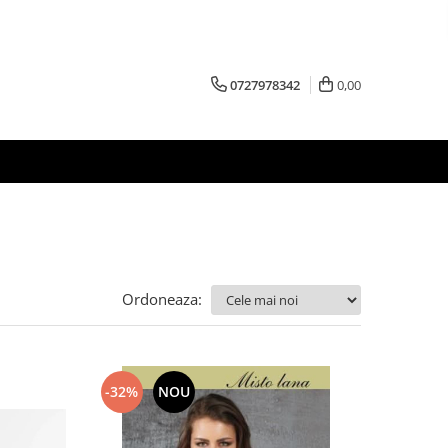
0727978342
0,00
Ordoneaza:
-32%
NOU