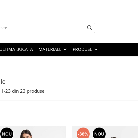
ULTIMA BUCATA
MATERIALE
PRODUSE
le
1-
23
din
23
produse
-38%
NOU
NOU