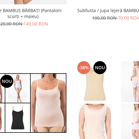
Subfusta / jupa lejeră BAMB
le BAMBUS BĂRBAȚI (Pantaloni
scurți + maieu)
100,00 RON
70,00 RO
220,00 RON
149,00 RON
-38%
NOU
NOU