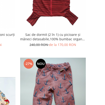
ni scurți
Sac de dormit (2 în 1) cu picioare și
mâneci detasabile,100% bumbac organic,
2x200 g/m2
N
240,00 RON
de la 170,00 RON
-27%
NOU