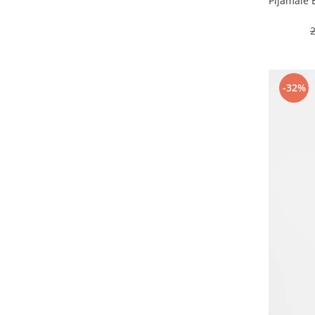
Pijamale
-32%