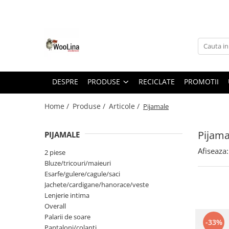
Produse
Materiale
Produse
Pantaloni/colanti
IN
Produse
Bluze/tricouri/maieuri
Lână merinos 100% & amestec
SIGO
DESPRE
PRODUSE
RECICLATE
PROMOTII
Rochii/fuste
Lana fiarta
Overall
Muselina
Home /
Produse /
Articole /
Pijamale
Set botez
Bumbac organic
Pijama
Jachete/cardigane/hanorace/veste
Bambus
PIJAMALE
Palarii de soare
Softshell
Afiseaza:
2 piese
Bluze/tricouri/maieuri
Salopete
Esarfe/gulere/cagule/saci
Pijamale
Jachete/cardigane/hanorace/veste
Lenjerie intima
2 piese
Overall
Esarfe/gulere/cagule/saci
Palarii de soare
-33%
Pantaloni/colanti