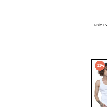
Maieu S
-33%