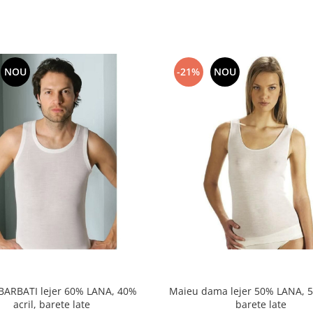
NOU
-21%
NOU
BARBATI lejer 60% LANA, 40%
Maieu dama lejer 50% LANA, 5
acril, barete late
barete late