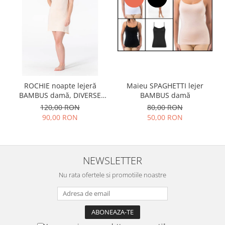
ROCHIE noapte lejeră
Maieu SPAGHETTI lejer
BAMBUS damă, DIVERSE
BAMBUS damă
lungimi
120,00 RON
80,00 RON
90,00 RON
50,00 RON
NEWSLETTER
Nu rata ofertele si promotiile noastre