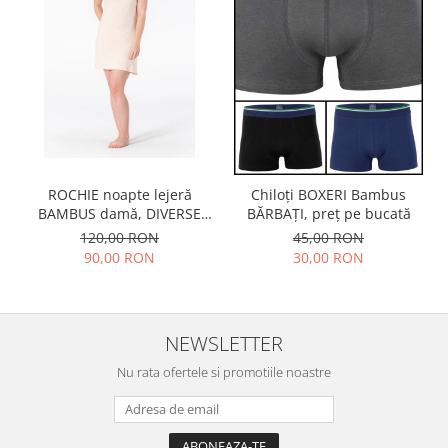
ROCHIE noapte lejeră
Chiloți BOXERI Bambus
BAMBUS damă, DIVERSE
BĂRBAȚI, preț pe bucată
lungimi
120,00 RON
45,00 RON
90,00 RON
30,00 RON
NEWSLETTER
Nu rata ofertele si promotiile noastre