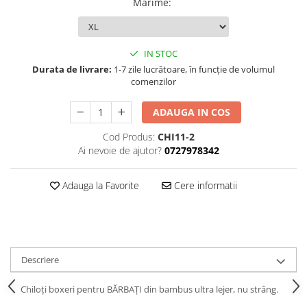
Marime
:
IN STOC
Durata de livrare:
1-7 zile lucrătoare, în funcție de volumul
comenzilor
ADAUGA IN COS
Cod Produs:
CHI11-2
Ai nevoie de ajutor?
0727978342
Adauga la Favorite
Cere informatii
Descriere
Chiloți boxeri pentru BĂRBAȚI din bambus ultra lejer, nu strâng.