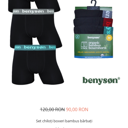
Șosete/dresuri
Lenjerie intima
120,00 RON
90,00 RON
Set chiloți boxeri bambus bărbați