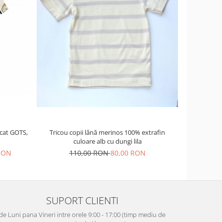
-23%
Tricou copii lână merinos 100% extrafin
Tricou co
icat GOTS,
culoare alb cu dungi lila
110,00 RON
80,00 RON
1
 RON
SUPORT CLIENTI
de Luni pana Vineri intre orele 9:00 - 17:00 (timp mediu de