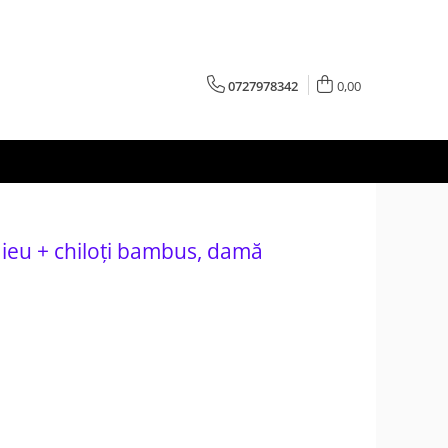
0727978342
0,00
aieu + chiloți bambus, damă