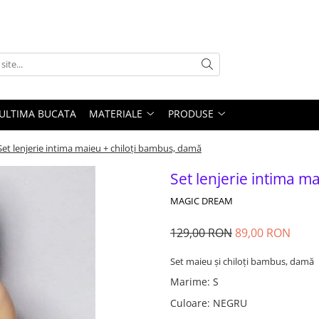
ULTIMA BUCATA
MATERIALE
PRODUSE
Set lenjerie intima maieu + chiloți bambus, damă
Set lenjerie intima m
MAGIC DREAM
129,00 RON
89,00 RON
Set maieu și chiloți bambus, damă
Marime
:
S
Culoare
:
NEGRU