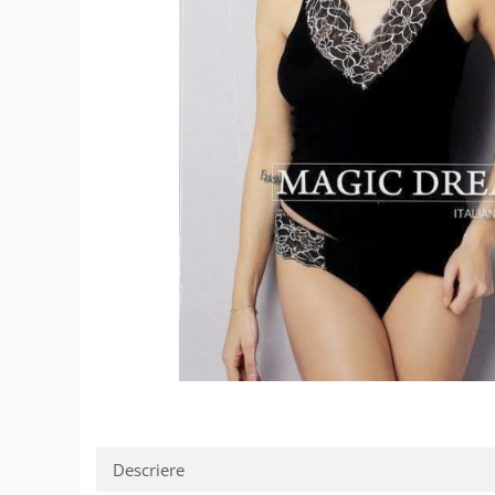
Șosete/dresuri
Lenjerie intima
Descriere