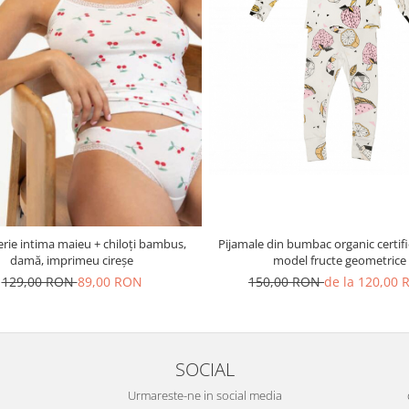
jerie intima maieu + chiloți bambus,
Pijamale din bumbac organic certif
damă, imprimeu cireșe
model fructe geometrice
129,00 RON
89,00 RON
150,00 RON
de la 120,00
SOCIAL
Urmareste-ne in social media