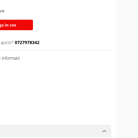
are
a in cos
 ajutor?
0727978342
informatii